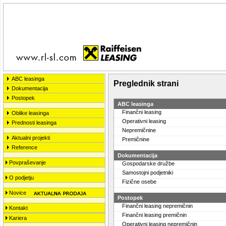
ABC leasinga
Preglednik strani
Dokumentacija
Postopek
ABC leasinga
Finančni leasing
Oblike leasinga
Operativni leasing
Prednosti leasinga
Nepremičnine
Aktualni projekti
Premičnine
Reference
Dokumentacija
Povpraševanje
Gospodarske družbe
Samostojni podjetniki
O podjetju
Fizične osebe
Novice
Postopek
Finančni leasing nepremičnin
Kontakt
Finančni leasing premičnin
Kariera
Operativni leasing nepremičnin