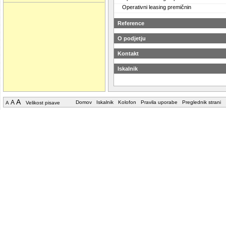
Operativni leasing premičnin
Reference
O podjetju
Kontakt
Iskalnik
A
A
Domov
Iskalnik
Kolofon
Pravila uporabe
Preglednik strani
A
Velikost pisave