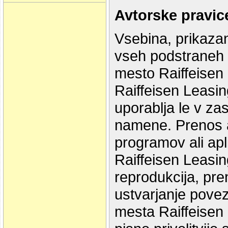
Avtorske pravic
Vsebina, prikazana
vseh podstraneh (
mesto Raiffeisen 
Raiffeisen Leasin
uporablja le v z
namene. Prenos a
programov ali apl
Raiffeisen Leasin
reprodukcija, pre
ustvarjanje pove
mesta Raiffeisen