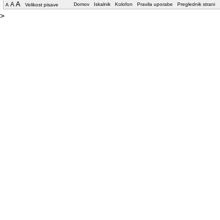
A
A
Domov
Iskalnik
Kolofon
Pravila uporabe
Preglednik strani
A
Velikost pisave
>