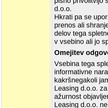
pisno privolitvijo
d.o.o.
Hkrati pa se upor
prenos ali shranje
delov tega splet
v vsebino ali jo s
Omejitev odgov
Vsebina tega sple
informativne nara
kakršnegakoli ja
Leasing d.o.o. za 
ažurnost objavlje
Leasing d.o.o. n