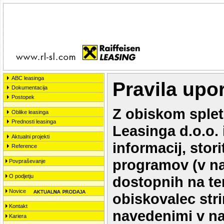
ABC leasinga
Pravila upo
Dokumentacija
Postopek
Z obiskom splet
Oblike leasinga
Prednosti leasinga
Leasinga d.o.o. 
Aktualni projekti
informacij, stori
Reference
programov (v na
Povpraševanje
O podjetju
dostopnih na t
Novice
obiskovalec stri
Kontakt
navedenimi v na
Kariera