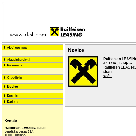
ABC leasinga
Novice
Raiffeisen LEASI
Aktualni projekti
4.1.2016 , Ljubljana
Reference
Raiffeisen LEASING 
strani…
več...
O podjetju
Novice
Kontakt
Kariera
Kontakt
Raiffeisen LEASING d.o.o.
Letališka cesta 29A
1000 Ljubljana