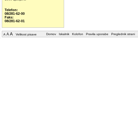
Telefon:
08/281-62-00
Faks:
08/281-62-01
A
A
Domov
Iskalnik
Kolofon
Pravila uporabe
Preglednik strani
A
Velikost pisave