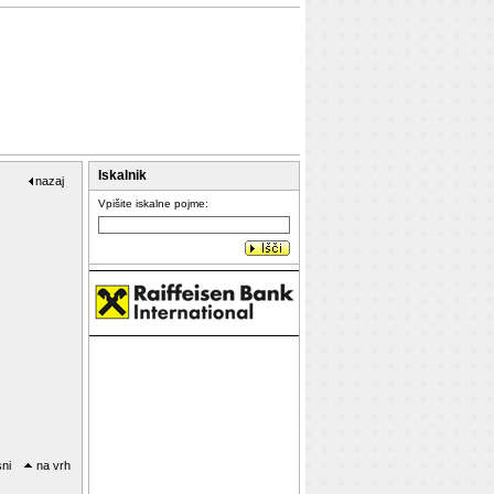
Iskalnik
nazaj
Vpišite iskalne pojme:
sni
na vrh