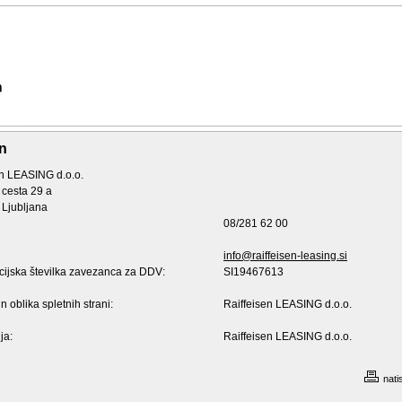
n
en LEASING d.o.o.
 cesta 29 a
 Ljubljana
08/281 62 00
info@raiffeisen-leasing.si
acijska številka zavezanca za DDV:
SI19467613
n oblika spletnih strani:
Raiffeisen LEASING d.o.o.
ja:
Raiffeisen LEASING d.o.o.
nati