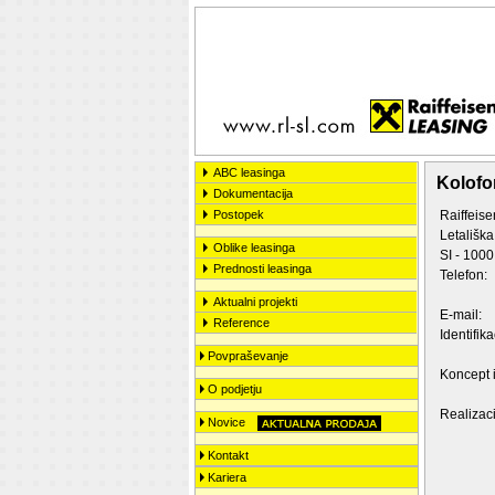
ABC leasinga
Kolofo
Dokumentacija
Postopek
Raiffeis
Letališka
Oblike leasinga
SI - 1000
Prednosti leasinga
Telefon:
Aktualni projekti
E-mail:
Reference
Identifik
Povpraševanje
Koncept i
O podjetju
Realizaci
Novice
Kontakt
Kariera