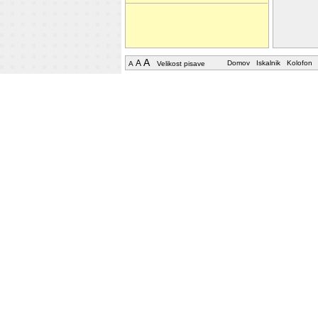
A
A
Domov
Iskalnik
Kolofon
A
Velikost pisave