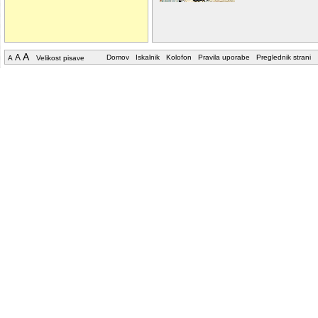
A
A
Domov
Iskalnik
Kolofon
Pravila uporabe
Preglednik strani
A
Velikost pisave