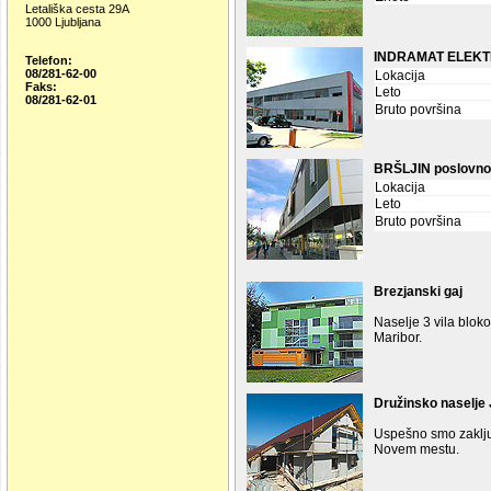
Letališka cesta 29A
1000 Ljubljana
INDRAMAT ELEKT
Telefon:
08/281-62-00
Lokacija
Faks:
Leto
08/281-62-01
Bruto površina
BRŠLJIN poslovno-
Lokacija
Leto
Bruto površina
Brezjanski gaj
Naselje 3 vila bloko
Maribor.
Družinsko naselje
Uspešno smo zaključ
Novem mestu.