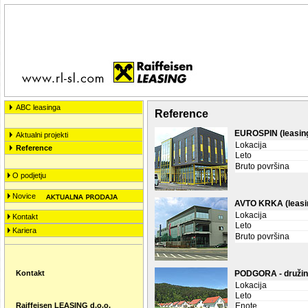
ABC leasinga
Reference
EUROSPIN (leasingo
Aktualni projekti
Lokacija
Reference
Leto
Bruto površina
O podjetju
Novice
AVTO KRKA (leasin
Lokacija
Kontakt
Leto
Kariera
Bruto površina
Kontakt
PODGORA - družin
Lokacija
Leto
Raiffeisen LEASING d.o.o.
Enote